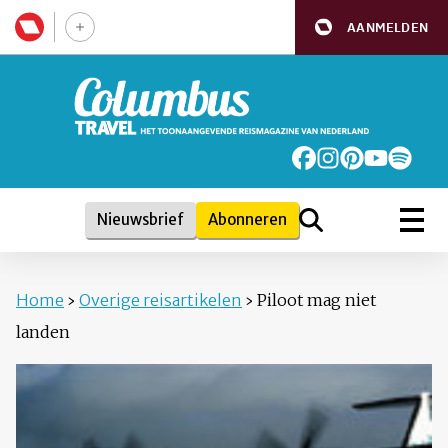
AANMELDEN
Nieuwsbrief
Abonneren
Home
›
Overige reisartikelen
›
Piloot mag niet
landen