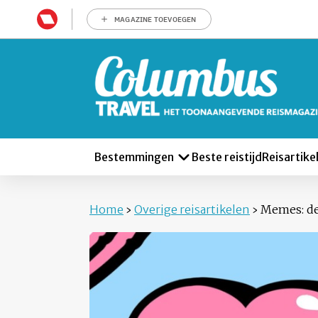
MAGAZINE TOEVOEGEN
Bestemmingen
Beste reistijd
Reisartike
Home
›
Overige reisartikelen
›
Memes: de