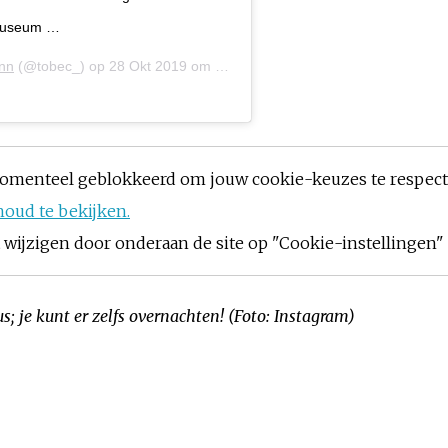
#museum …
nn
(@tobec_) op
28 Okt 2019 om 12:36 (PDT)
omenteel geblokkeerd om jouw cookie-keuzes te respec
houd te bekijken.
ijzigen door onderaan de site op "Cookie-instellingen" t
s; je kunt er zelfs overnachten! (Foto: Instagram)