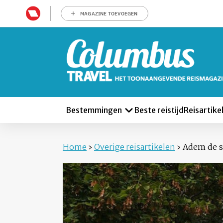
MAGAZINE TOEVOEGEN
Bestemmingen
Beste reistijd
Reisartike
Home
›
Overige reisartikelen
›
Adem de s