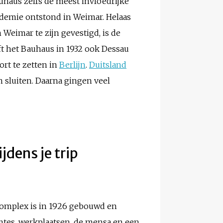
uhaus zelfs de meest invloedrijke
ademie ontstond in Weimar. Helaas
 Weimar te zijn gevestigd, is de
ft het Bauhaus in 1932 ook Dessau
ort te zetten in
Berlijn
.
Duitsland
 sluiten. Daarna gingen veel
dens je trip
complex is in 1926 gebouwd en
mtes, werkplaatsen, de mensa en een