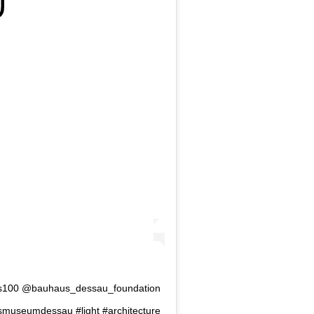
s100 @bauhaus_dessau_foundation
museumdessau #light #architecture