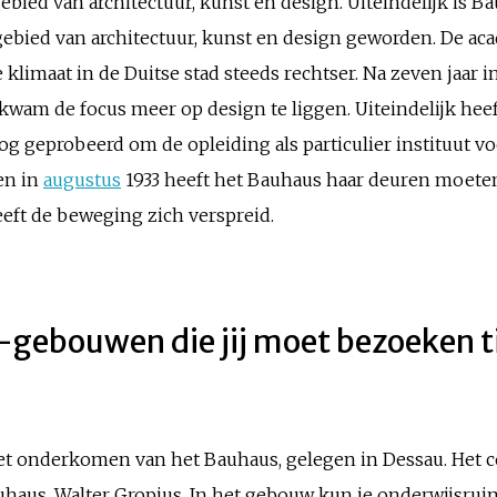
bied van architectuur, kunst en design. Uiteindelijk is Ba
gebied van architectuur, kunst en design geworden. De ac
klimaat in de Duitse stad steeds rechtser. Na zeven jaar in
 kwam de focus meer op design te liggen. Uiteindelijk hee
og geprobeerd om de opleiding als particulier instituut vo
 en in
augustus
1933 heeft het Bauhaus haar deuren moeten
eft de beweging zich verspreid.
gebouwen die jij moet bezoeken tij
t onderkomen van het Bauhaus, gelegen in Dessau. Het 
haus, Walter Gropius. In het gebouw kun je onderwijsrui