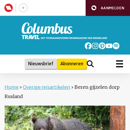
AANMELDEN
Nieuwsbrief
Abonneren
Home
›
Overige reisartikelen
›
Beren gijzelen dorp
Rusland