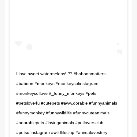
I love sweet watermelons! ?? #baboonmatters
#baboon #monkeys #monkeysofinstagram
#monkeysoflove #_funny_monkeys #pets
#petslove4u #cutepets #aww.dorable #funnyanimals
#funnymonkey #funnywildlife #funnycuteanimals
#adorablepets #lovinganimals #petloversclub
#petsofinstagram #wildlifeclup #animalovestory