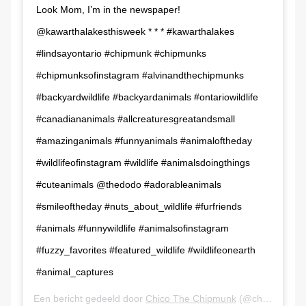
Look Mom, I’m in the newspaper!
@kawarthalakesthisweek * * * #kawarthalakes
#lindsayontario #chipmunk #chipmunks
#chipmunksofinstagram #alvinandthechipmunks
#backyardwildlife #backyardanimals #ontariowildlife
#canadiananimals #allcreaturesgreatandsmall
#amazinganimals #funnyanimals #animaloftheday
#wildlifeofinstagram #wildlife #animalsdoingthings
#cuteanimals @thedodo #adorableanimals
#smileoftheday #nuts_about_wildlife #furfriends
#animals #funnywildlife #animalsofinstagram
#fuzzy_favorites #featured_wildlife #wildlifeonearth
#animal_captures
Een bericht gedeeld door
Chico The Chipmunk
(@chicothechipmunk) op