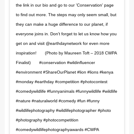
the link in our bio and go to our 'Conservation' page
to find out more. The steps may only seem small, but
they can make a huge difference to our planet, if
everyone joins in. Don't forget to let us know how you
get on and visit @earthdaynetwork for even more
inspiration!⠀ ⠀ (Photo by Maureen Toft – 2018 CWPA
Finalist)⠀ ⠀ #conservation #wildinfluencer
#environment #ShareOurPlanet #lion #lions #kenya
#monday #earthday #competition #photocontest
#comedywildlife #funnyanimals #funnywildlife #wildlife
#nature #naturalworld #comedy #fun #funny
#wildlifephotography #wildlifephotographer #photo
#photography #photocompetition
#comedywildlifephotographyawards #CWPA