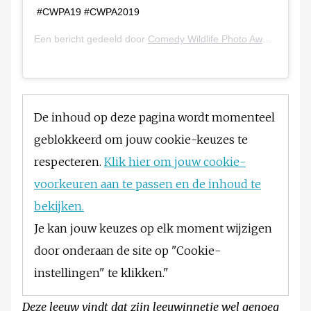
#CWPA19 #CWPA2019
Een bericht gedeeld door
Comedy Wildlife Photo Awards
(@com
De inhoud op deze pagina wordt momenteel
geblokkeerd om jouw cookie-keuzes te
respecteren.
Klik hier om jouw cookie-
voorkeuren aan te passen en de inhoud te
bekijken.
Je kan jouw keuzes op elk moment wijzigen
door onderaan de site op "Cookie-
instellingen" te klikken."
Deze leeuw vindt dat zijn leeuwinnetje wel genoeg