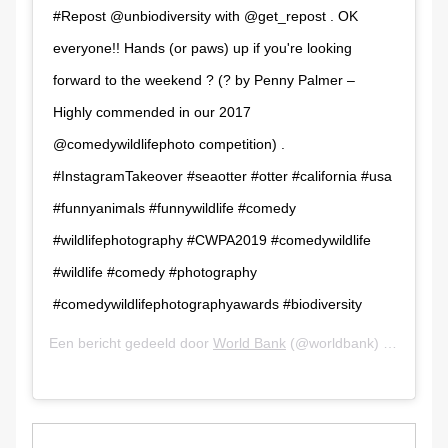
#Repost @unbiodiversity with @get_repost . OK
everyone!! Hands (or paws) up if you're looking
forward to the weekend ? (? by Penny Palmer –
Highly commended in our 2017
@comedywildlifephoto competition) .
#InstagramTakeover #seaotter #otter #california #usa
#funnyanimals #funnywildlife #comedy
#wildlifephotography #CWPA2019 #comedywildlife
#wildlife #comedy #photography
#comedywildlifephotographyawards #biodiversity
Een bericht gedeeld door
World Bank
(@worldbank) op
2 Aug 