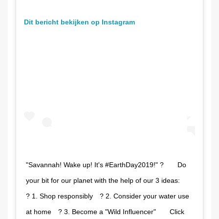
Dit bericht bekijken op Instagram
"Savannah! Wake up! It's #EarthDay2019!" ?⠀ ⠀ Do
your bit for our planet with the help of our 3 ideas:⠀ ⠀
? 1. Shop responsibly⠀ ? 2. Consider your water use
at home⠀ ? 3. Become a "Wild Influencer"⠀ ⠀ Click