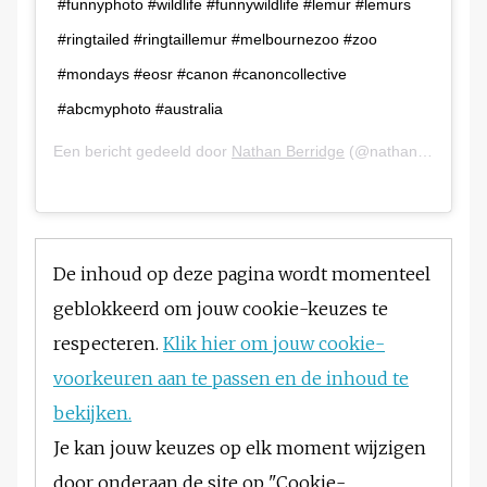
#funnyphoto #wildlife #funnywildlife #lemur #lemurs
#ringtailed #ringtaillemur #melbournezoo #zoo
#mondays #eosr #canon #canoncollective
#abcmyphoto #australia
Een bericht gedeeld door
Nathan Berridge
(@nathan.berridge) op
De inhoud op deze pagina wordt momenteel
geblokkeerd om jouw cookie-keuzes te
respecteren.
Klik hier om jouw cookie-
voorkeuren aan te passen en de inhoud te
bekijken.
Je kan jouw keuzes op elk moment wijzigen
door onderaan de site op "Cookie-