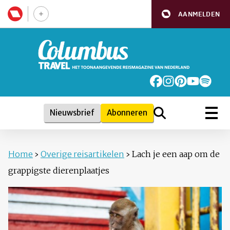
AANMELDEN
Nieuwsbrief
Abonneren
Home
›
Overige reisartikelen
›
Lach je een aap om de
grappigste dierenplaatjes