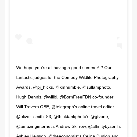
We hope you're all having a good summer! ? Our
fantastic judges for the Comedy Wildlife Photography
Awards, @pj_hicks, @kmhumble, @sullamphoto,
Hugh Dennis, @willbl, @BornFreeFDN co-founder
Will Travers OBE, @telegraph’s online travel editor
@oliver_smith_83, @thinktankphoto's @gtvone,
@amazinginternet's Andrew Skirrow, @affinitybyserif's
Ashley Hewson, @theeconomist's Celina Dunlop and