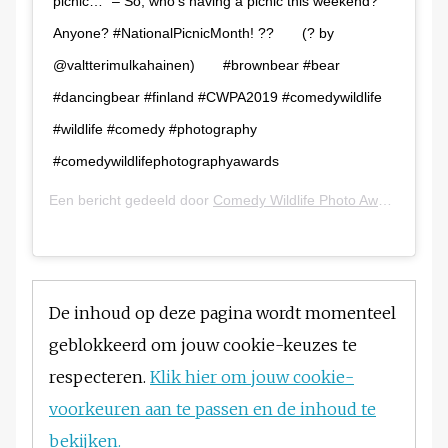
picnic…" – So, who's having a picnic this weekend?
Anyone? #NationalPicnicMonth! ??⠀ ⠀ (? by
@valtterimulkahainen)⠀ ⠀ #brownbear #bear
#dancingbear #finland #CWPA2019 #comedywildlife
#wildlife #comedy #photography
#comedywildlifephotographyawards
Een bericht gedeeld door
Comedy Wildlife Photo Awards
(@com
De inhoud op deze pagina wordt momenteel
geblokkeerd om jouw cookie-keuzes te
respecteren.
Klik hier om jouw cookie-
voorkeuren aan te passen en de inhoud te
bekijken.