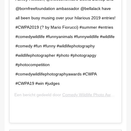
@bornfreefoundation ambassador @bellalack have
all been busy musing over your hilarious 2019 entries!
#CWPA2019 (? by Mario Fiorucci) #summer #entries
#comedywildlife #funnyanimals #funnywildlife #wildlife
#comedy #fun #funny #wildlifephotography
#wildlifephotographer #photo #photograpgy
#photocompetition
#comedywildlifephotographyawards #CWPA
#CWPA19 #win #judges
Een bericht gedeeld door
Comedy Wildlife Photo Awards
(@com