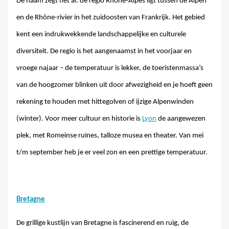
De naam zegt het al: de regio Rhône-Alpes ligt tussen de Alpen
en de Rhône-rivier in het zuidoosten van Frankrijk. Het gebied
kent een indrukwekkende landschappelijke en culturele
diversiteit. De regio is het aangenaamst in het voorjaar en
vroege najaar – de temperatuur is lekker, de toeristenmassa’s
van de hoogzomer blinken uit door afwezigheid en je hoeft geen
rekening te houden met hittegolven of ijzige Alpenwinden
(winter). Voor meer cultuur en historie is
Lyon
de aangewezen
plek, met Romeinse ruïnes, talloze musea en theater. Van mei
t/m september heb je er veel zon en een prettige temperatuur.
Bretagne
De grillige kustlijn van Bretagne is fascinerend en ruig, de