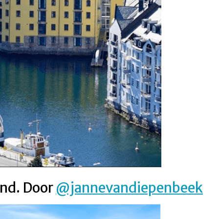
und. Door
@jannevandiepenbeek