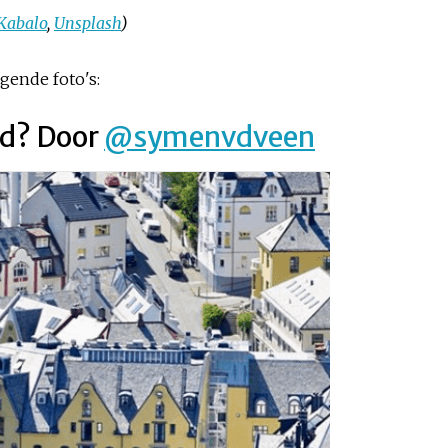
 Kabalo
,
Unsplash
)
gende foto's:
d? Door
@symenvdveen