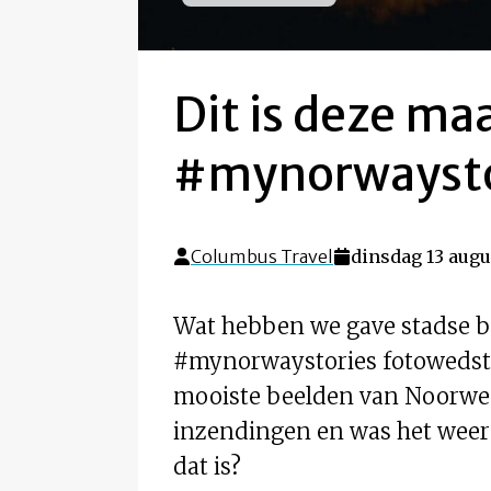
Dit is deze ma
#mynorwaysto
Columbus Travel
dinsdag 13 augu
Wat hebben we gave stadse 
#mynorwaystories fotowedst
mooiste beelden van Noorwege
inzendingen en was het weer 
dat is?