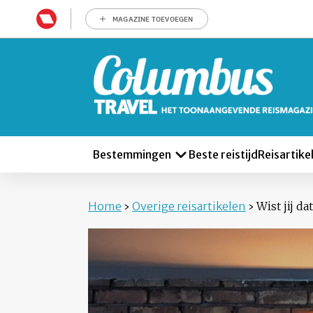
MAGAZINE TOEVOEGEN
Bestemmingen
Beste reistijd
Reisartike
Home
›
Overige reisartikelen
›
Wist jij d