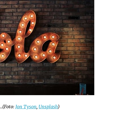
e…(Foto:
Jon Tyson
,
Unsplash
)