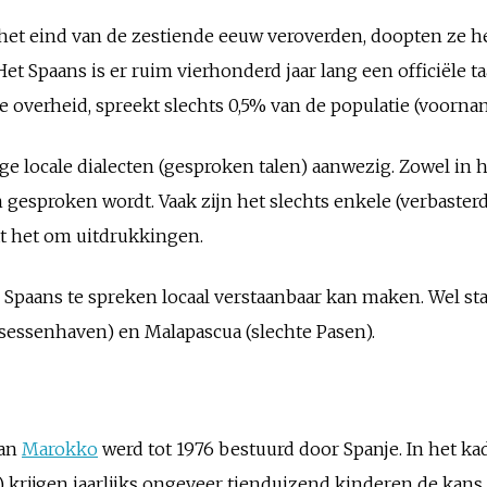
het eind van de zestiende eeuw veroverden, doopten ze hem
et Spaans is er ruim vierhonderd jaar lang een officiële t
 overheid, spreekt slechts 0,5% van de populatie (voornam
e locale dialecten (gesproken talen) aanwezig. Zowel in h
gesproken wordt. Vaak zijn het slechts enkele (verbasterd
at het om uitdrukkingen.
oor Spaans te spreken locaal verstaanbaar kan maken. Wel s
insessenhaven) en Malapascua (slechte Pasen).
van
Marokko
werd tot 1976 bestuurd door Spanje. In het k
) krijgen jaarlijks ongeveer tienduizend kinderen de kan