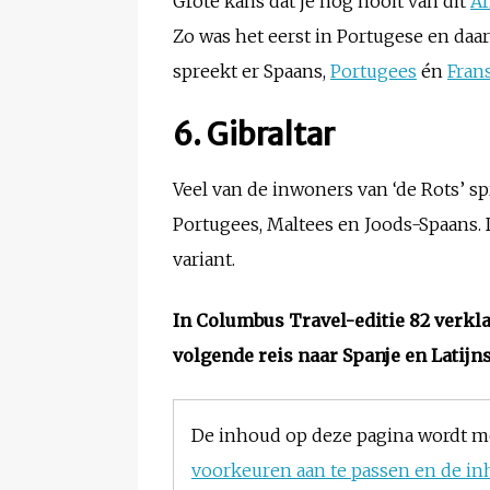
Grote kans dat je nog nooit van dit
Af
Zo was het eerst in Portugese en daa
spreekt er Spaans,
Portugees
én
Fran
6. Gibraltar
Veel van de inwoners van ‘de Rots’ s
Portugees, Maltees en Joods-Spaans.
variant.
In Columbus Travel-editie 82 verkla
volgende reis naar Spanje en Latij
De inhoud op deze pagina wordt m
voorkeuren aan te passen en de in