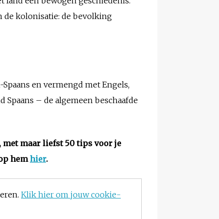
et land een bewogen geschiedenis.
 de kolonisatie: de bevolking
sch-Spaans en vermengd met Engels,
end Spaans – de algemeen beschaafde
met maar liefst 50 tips voor je
koop hem
hier
.
teren.
Klik hier om jouw cookie-