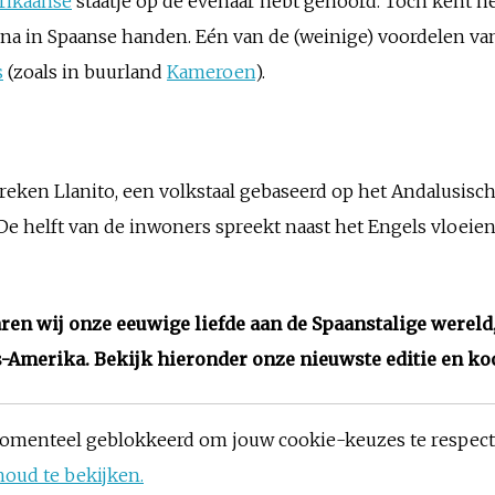
rikaanse
staatje op de evenaar hebt gehoord. Toch kent h
rna in Spaanse handen. Eén van de (weinige) voordelen van
s
(zoals in buurland
Kameroen
).
preken Llanito, een volkstaal gebaseerd op het Andalusi
 De helft van de inwoners spreekt naast het Engels vloei
ren wij onze eeuwige liefde aan de Spaanstalige wereld, 
ns-Amerika. Bekijk hieronder onze nieuwste editie en 
omenteel geblokkeerd om jouw cookie-keuzes te respec
houd te bekijken.