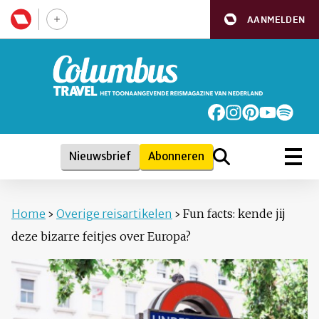
AANMELDEN
Nieuwsbrief
Abonneren
Home
›
Overige reisartikelen
›
Fun facts: kende jij
deze bizarre feitjes over Europa?