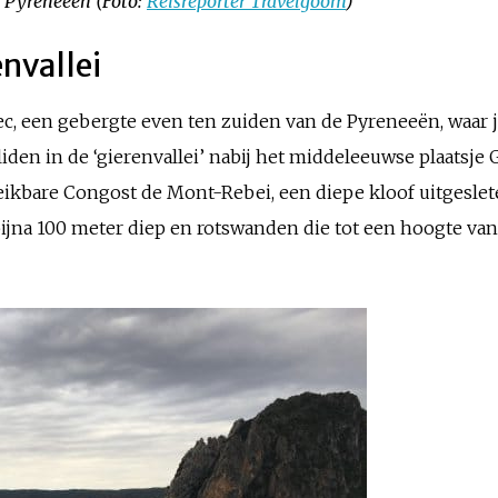
e Pyreneeën (Foto:
Reisreporter Travelgoom
)
nvallei
sec, een gebergte even ten zuiden van de Pyreneeën, waa
iden in de ‘gierenvallei’ nabij het middeleeuwse plaatsje
ereikbare Congost de Mont-Rebei, een diepe kloof uitgesle
jna 100 meter diep en rotswanden die tot een hoogte van 