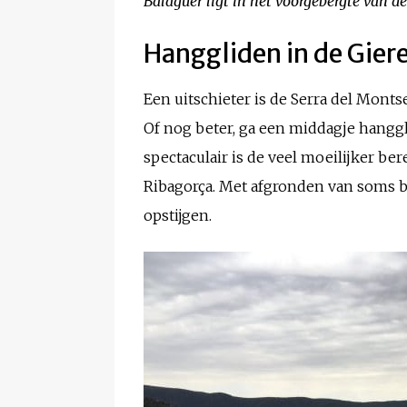
Balaguer ligt in het voorgebergte van d
Hanggliden in de Giere
Een uitschieter is de Serra del Mont
Of nog beter, ga een middagje hanggl
spectaculair is de veel moeilijker b
Ribagorça. Met afgronden van soms bi
opstijgen.