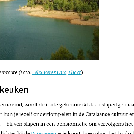
inroute (Foto:
Felix Perez Lara
, Flickr
)
 keuken
vernoemd, wordt de route gekenmerkt door slaperige maar 
r kun je jezelf onderdompelen in de Catalaanse cultuur 
t – blijven slapen in een pensionnetje om vervolgens het
ichter bij de
Pyreneeën
– je komt, hoe ruiger het landsc