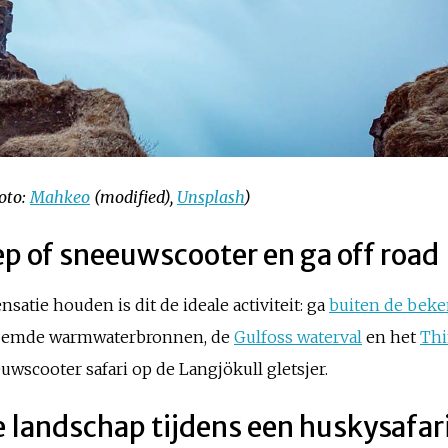
oto:
Mahkeo
(modified),
Unsplash
)
eep of sneeuwscooter en ga off road
satie houden is dit de ideale activiteit: ga
buiten de bek
eroemde warmwaterbronnen, de
Gulfoss waterval
en het
Thi
uwscooter safari op de Langjökull gletsjer.
e landschap tijdens een huskysafar