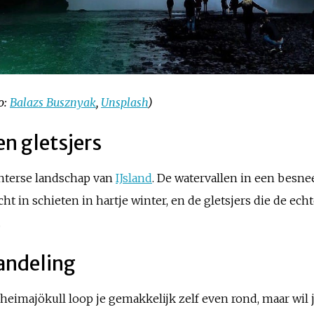
o:
Balazs Busznyak
,
Unsplash
)
en gletsjers
nterse landschap van
IJsland
. De watervallen in een besne
t in schieten in hartje winter, en de gletsjers die de ech
.
wandeling
lheimajökull loop je gemakkelijk zelf even rond, maar wil j