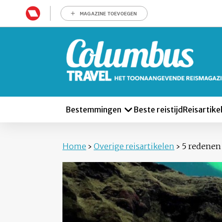
MAGAZINE TOEVOEGEN
Bestemmingen
Beste reistijd
Reisartike
Home
›
Overige reisartikelen
›
5 redenen 