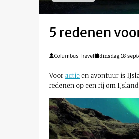
5 redenen voor
Columbus Travel
dinsdag 18 sept
Voor
actie
en avontuur is IJs
redenen op een rij om IJsland