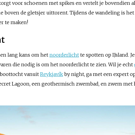
zorgt voor schoenen met spikes en vertelt je bovendien a
e boven de gletsjer uittorent. Tijdens de wandeling is he
r te maken!
ht
en lang kans om het
noorderlicht
te spotten op IJsland. J
ren die nodig is om het noorderlicht te zien. Wil je echt
boottocht vanuit
Reykjavík
by night, ga met een expert o
e Secret Lagoon, een geothermisch zwembad, en zwem met 