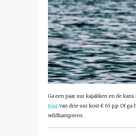
Ga een paar uur kajakken en de kans i
tour
van drie uur kost € 65 p.p. Of g
wildkamperen.