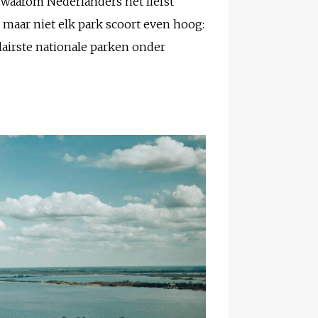
n waarom Nederlanders het liefst
, maar niet elk park scoort even hoog:
ulairste nationale parken onder