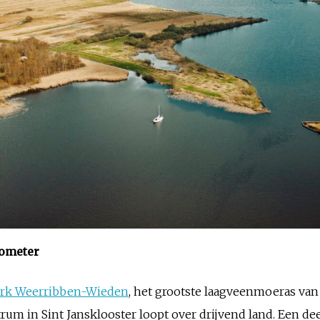
lometer
ark Weerribben-Wieden
, het grootste laagveenmoeras va
m in Sint Jansklooster loopt over drijvend land. Een de