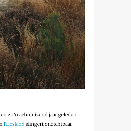
t en zo’n achtduizend jaar geleden
n
Friesland
slingert onzichtbaar