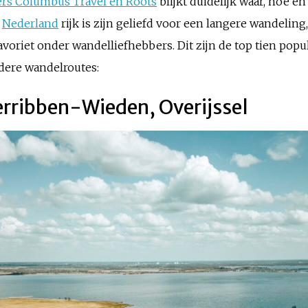
ers Columbus Travel en Roots
blijkt duidelijk waar, hoe e
e
Nederland
rijk is zijn geliefd voor een langere wandeling
 favoriet onder wandelliefhebbers. Dit zijn de top tien pop
ndere wandelroutes:
erribben-Wieden, Overijssel