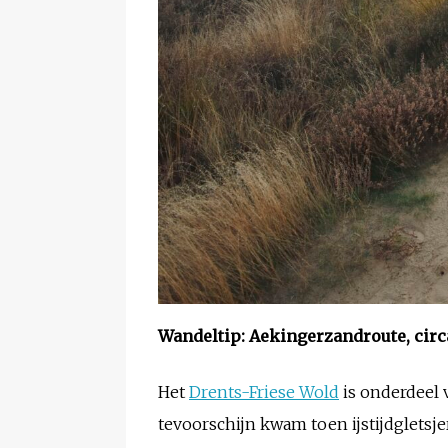
Wandeltip: Aekingerzandroute, circ
Het
Drents-Friese Wold
is onderdeel v
tevoorschijn kwam toen ijstijdgletsj