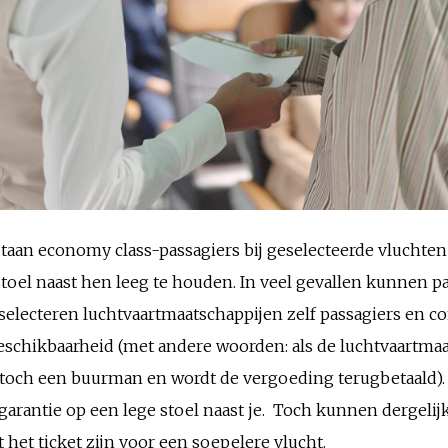
an economy class-passagiers bij geselecteerde vluchten 
toel naast hen leeg te houden. In veel gevallen kunnen p
 selecteren luchtvaartmaatschappijen zelf passagiers en c
eschikbaarheid (met andere woorden: als de luchtvaartmaa
 toch een buurman en wordt de vergoeding terugbetaald). D
garantie op een lege stoel naast je. Toch kunnen dergelij
t het ticket zijn voor een soepelere vlucht.