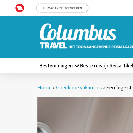
MAGAZINE TOEVOEGEN
Bestemmingen
Beste reistijd
Reisartike
Home
›
Goedkope vakanties
›
Een lege sto