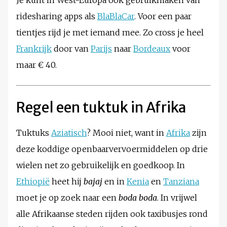
Je kunt in West-Europa óók gebruikmaken van
ridesharing apps als
BlaBlaCar
. Voor een paar
tientjes rijd je met iemand mee. Zo cross je heel
Frankrijk
door van
Parijs
naar
Bordeaux
voor
maar € 40.
Regel een tuktuk in Afrika
Tuktuks
Aziatisch
? Mooi niet, want in
Afrika
zijn
deze koddige openbaarvervoermiddelen op drie
wielen net zo gebruikelijk en goedkoop. In
Ethiopië
heet hij
bajaj
en in
Kenia
en
Tanziana
moet je op zoek naar een
boda boda
. In vrijwel
alle Afrikaanse steden rijden ook taxibusjes rond