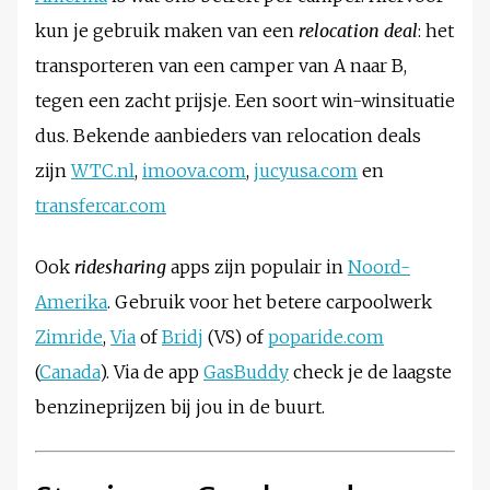
kun je gebruik maken van een
relocation deal
: het
transporteren van een camper van A naar B,
tegen een zacht prijsje. Een soort win-winsituatie
dus. Bekende aanbieders van relocation deals
zijn
WTC.nl
,
imoova.com
,
jucyusa.com
en
transfercar.com
Ook
ridesharing
apps zijn populair in
Noord-
Amerika
. Gebruik voor het betere carpoolwerk
Zimride
,
Via
of
Bridj
(VS) of
poparide.com
(
Canada
). Via de app
GasBuddy
check je de laagste
benzineprijzen bij jou in de buurt.