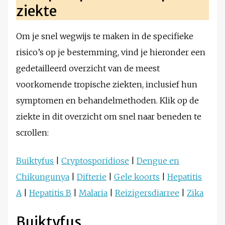
ziekte
Om je snel wegwijs te maken in de specifieke
risico’s op je bestemming, vind je hieronder een
gedetailleerd overzicht van de meest
voorkomende tropische ziekten, inclusief hun
symptomen en behandelmethoden. Klik op de
ziekte in dit overzicht om snel naar beneden te
scrollen:
Buiktyfus
|
Cryptosporidiose
|
Dengue en
Chikungunya
|
Difterie
|
Gele koorts
|
He
p
atitis
A
|
Hepatitis B
|
Malaria
|
Reizigersdiarree
|
Zika
Buiktyfus