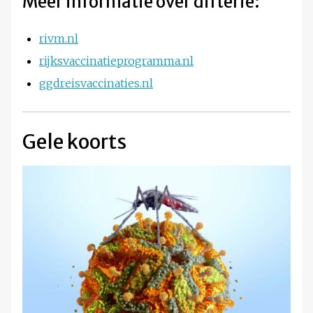
Meer informatie over difterie:
rivm.nl
rijksvaccinatieprogramma.nl
ggdreisvaccinaties.nl
Gele koorts