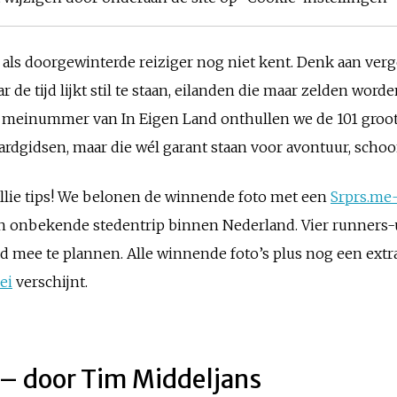
s als doorgewinterde reiziger nog niet kent. Denk aan ver
 de tijd lijkt stil te staan, eilanden die maar zelden wor
het meinummer van In Eigen Land onthullen we de 101 gro
daardgidsen, maar die wél garant staan voor avontuur, sch
llie tips! We belonen de winnende foto met een
Srprs.me
 een onbekende stedentrip binnen Nederland. Vier runner
 land mee te plannen. Alle winnende foto’s plus nog een ext
ei
verschijnt.
– door Tim Middeljans