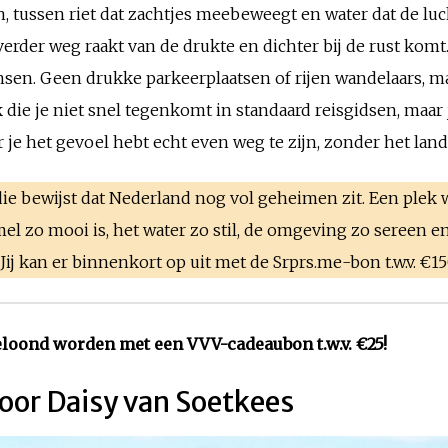
, tussen riet dat zachtjes meebeweegt en water dat de luc
 verder weg raakt van de drukte en dichter bij de rust kom
n. Geen drukke parkeerplaatsen of rijen wandelaars, maar
ek die je niet snel tegenkomt in standaard reisgidsen, maar 
e het gevoel hebt echt even weg te zijn, zonder het land 
 die bewijst dat Nederland nog vol geheimen zit. Een plek w
el zo mooi is, het water zo stil, de omgeving zo sereen e
Jij kan er binnenkort op uit met de Srprs.me-bon t.w.v. €15
 beloond worden met een VVV-cadeaubon t.w.v. €25!
or Daisy van Soetkees