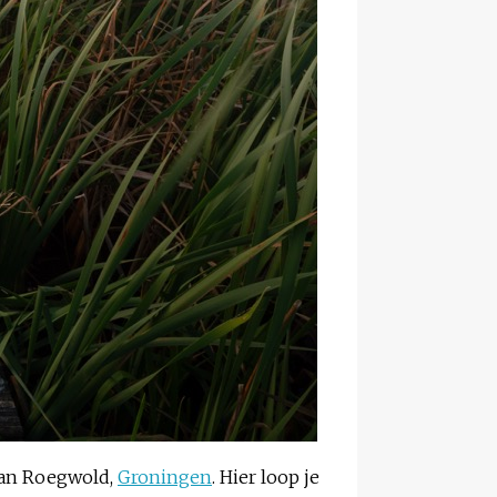
 van Roegwold,
Groningen
. Hier loop je