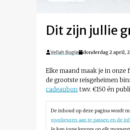
Dit zijn julli
Vellah Bogle
donderdag 2 april, 
Elke maand maak je in onze f
de grootste reisgeheimen bi
cadeaubon
t.w.v. €150 én publ
De inhoud op deze pagina wordt m
voorkeuren aan te passen en de in
Je kan jouw keuzes op elk moment w