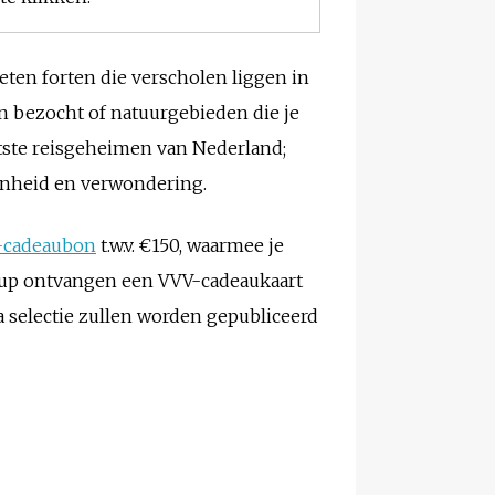
geten forten die verscholen liggen in
den bezocht of natuurgebieden die je
otste reisgeheimen van Nederland;
oonheid en verwondering.
-cadeaubon
t.w.v. €150, waarmee je
s-up ontvangen een VVV-cadeaukaart
ra selectie zullen worden gepubliceerd