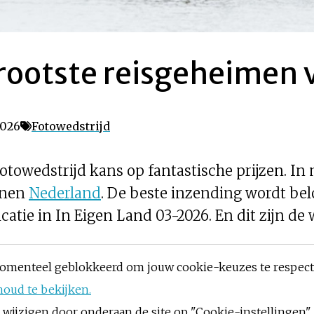
e grootste reisgeheimen
2026
Fotowedstrijd
otowedstrijd kans op fantastische prijzen. I
nnen
Nederland
. De beste inzending wordt b
icatie in In Eigen Land 03-2026. En dit zijn de
omenteel geblokkeerd om jouw cookie-keuzes te respec
houd te bekijken.
ijzigen door onderaan de site op "Cookie-instellingen" t