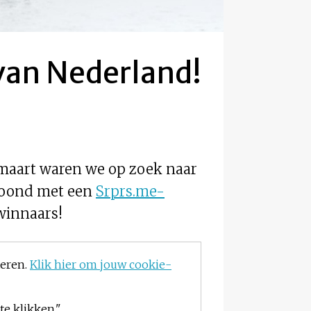
 van Nederland!
n maart waren we op zoek naar
eloond met een
Srprs.me-
 winnaars!
teren.
Klik hier om jouw cookie-
e klikken."