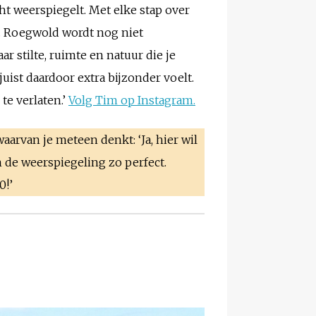
ht weerspiegelt. Met elke stap over
t. Roegwold wordt nog niet
 stilte, ruimte en natuur die je
juist daardoor extra bijzonder voelt.
te verlaten.’
Volg Tim op Instagram.
aarvan je meteen denkt: ‘Ja, hier wil
n de weerspiegeling zo perfect.
0!’