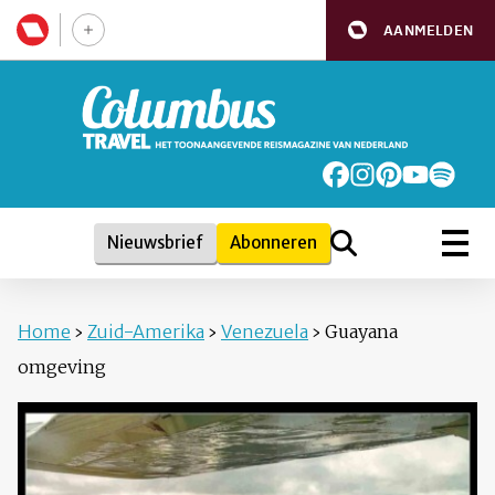
AANMELDEN
Nieuwsbrief
Abonneren
Home
›
Zuid-Amerika
›
Venezuela
›
Guayana
omgeving