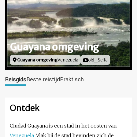
Guayana omgeving
Locatie
Guayana omgeving
Venezuela
Foto door
old_Selfa
Reisgids
Beste reistijd
Praktisch
Ontdek
Ciudad Guayana is een stad in het oosten van
Venezuela
. Vlak bij de stad bevinden zich de