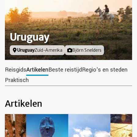
Uruguay
Locatie
Uruguay
Zuid-Amerika
Foto door
Björn Snelders
Reisgids
Artikelen
Beste reistijd
Regio's en steden
Praktisch
Artikelen