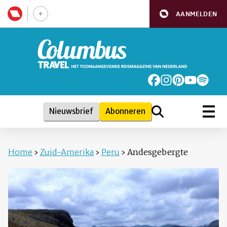
AANMELDEN
Nieuwsbrief
Abonneren
Home
›
Zuid-Amerika
›
Peru
›
Andesgebergte