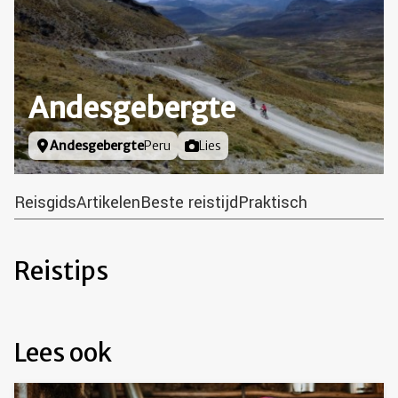
Andesgebergte
Locatie
Andesgebergte
Peru
Foto door
Lies
Reisgids
Artikelen
Beste reistijd
Praktisch
Reistips
Lees ook