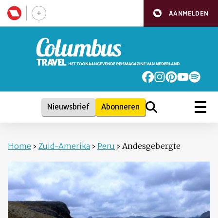
AANMELDEN
Nieuwsbrief
Abonneren
Home
›
Zuid-Amerika
›
Peru
›
Andesgebergte