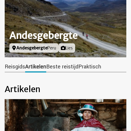
Andesgebergte
Locatie
Andesgebergte
Peru
Foto door
Lies
Reisgids
Artikelen
Beste reistijd
Praktisch
Artikelen