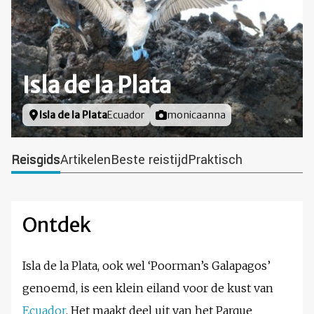
Isla de la Plata
Locatie
Isla de la Plata
Ecuador
Foto door
monicaanna
Reisgids
Artikelen
Beste reistijd
Praktisch
Ontdek
Isla de la Plata, ook wel ‘Poorman’s Galapagos’
genoemd, is een klein eiland voor de kust van
Ecuador
. Het maakt deel uit van het Parque