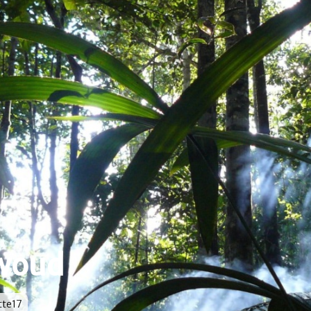
woud
or
tte17