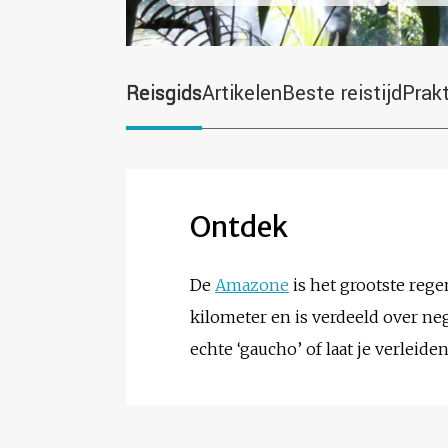
Reisgids
Artikelen
Beste reistijd
Prak
Ontdek
De
Amazone
is het grootste rege
kilometer en is verdeeld over n
echte ‘gaucho’ of laat je verlei