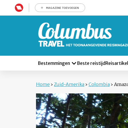
MAGAZINE TOEVOEGEN
Bestemmingen
Beste reistijd
Reisartike
Home
›
Zuid-Amerika
›
Colombia
›
Amaz