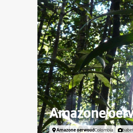
Amazone oer
Locatie
Amazone oerwoud
Colombia
Foto do
babe