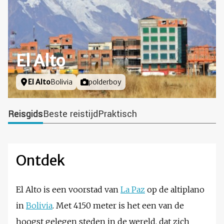
El Alto
Locatie
El Alto
Bolivia
Foto door
polderboy
Reisgids
Beste reistijd
Praktisch
Ontdek
El Alto is een voorstad van
La Paz
op de altiplano
in
Bolivia
. Met 4150 meter is het een van de
hoogst gelegen steden in de wereld, dat zich