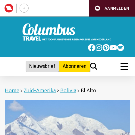
AANMELDEN
Nieuwsbrief
Abonneren
Home
›
Zuid-Amerika
›
Bolivia
›
El Alto