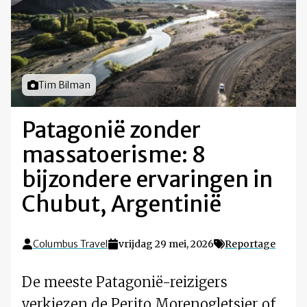
Foto door
Tim Bilman
Patagonië zonder
massatoerisme: 8
bijzondere ervaringen in
Chubut, Argentinië
Columbus Travel
vrijdag 29 mei, 2026
Reportage
De meeste Patagonië-reizigers
verkiezen de Perito Morenogletsjer of