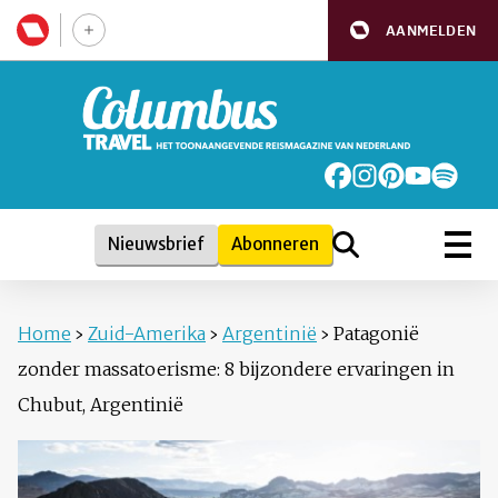
AANMELDEN
Nieuwsbrief
Abonneren
Home
›
Zuid-Amerika
›
Argentinië
›
Patagonië
zonder massatoerisme: 8 bijzondere ervaringen in
Chubut, Argentinië