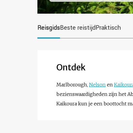
Reisgids
Beste reistijd
Praktisch
Ontdek
Marlborough,
Nelson
en
Kaikour
bezienswaardigheden zijn het Ab
Kaikoura kun je een boottocht m