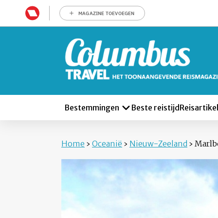
MAGAZINE TOEVOEGEN
Bestemmingen
Beste reistijd
Reisartike
Home
›
Oceanië
›
Nieuw-Zeeland
›
Marlb