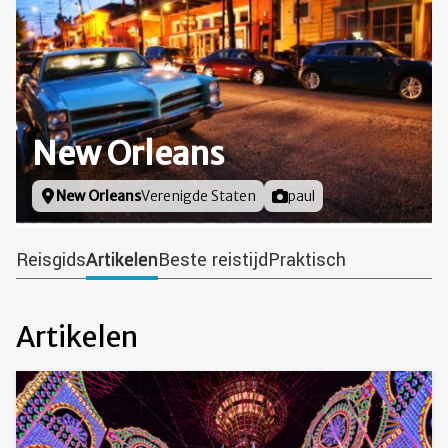
New Orleans
Locatie
New Orleans
Verenigde Staten
Foto door
paul
Reisgids
Artikelen
Beste reistijd
Praktisch
Artikelen