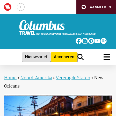
AANMELDEN
Nieuwsbrief
Abonneren
Home
›
Noord-Amerika
›
Verenigde Staten
›
New
Orleans