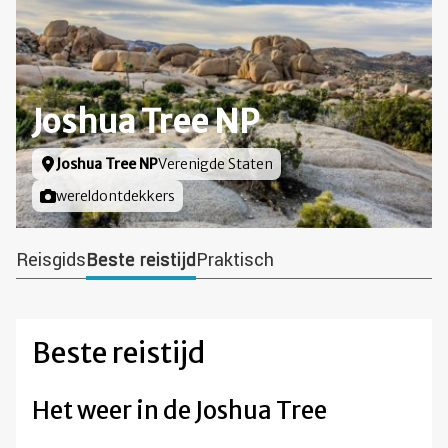
Joshua Tree NP
Locatie
Joshua Tree NP
Verenigde Staten
Foto door
wereldontdekkers
Reisgids
Beste reistijd
Praktisch
Beste reistijd
Het weer in de Joshua Tree