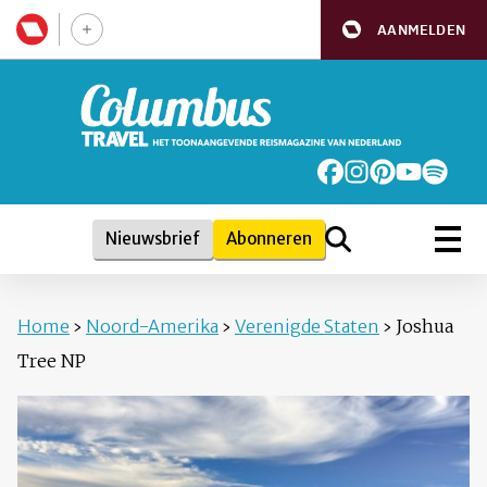
AANMELDEN
Nieuwsbrief
Abonneren
Home
›
Noord-Amerika
›
Verenigde Staten
›
Joshua
Tree NP