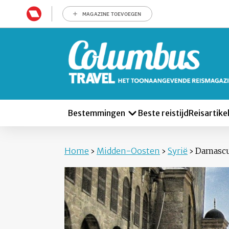
MAGAZINE TOEVOEGEN
Bestemmingen
Beste reistijd
Reisartike
Home
›
Midden-Oosten
›
Syrië
›
Damasc