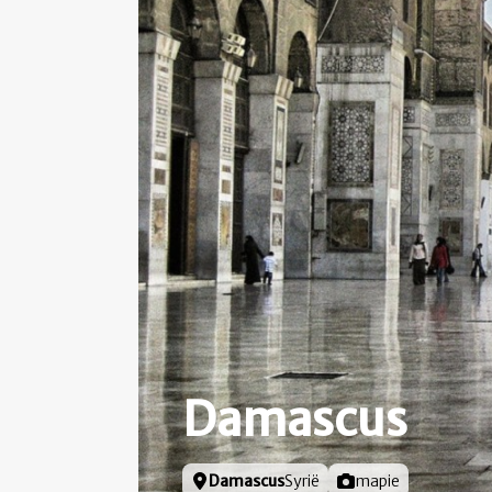
Damascus
Locatie
Damascus
Syrië
Foto door
mapie