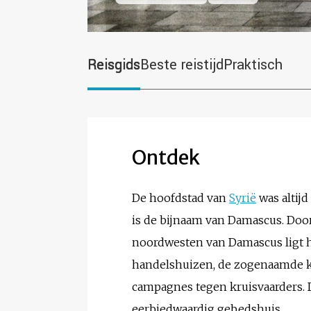
Reisgids
Beste reistijd
Praktisch
Ontdek
De hoofdstad van
Syrië
was altijd
is de bijnaam van Damascus. Door 
noordwesten van Damascus ligt he
handelshuizen, de zogenaamde kha
campagnes tegen kruisvaarders.
eerbiedwaardig gebedshuis.