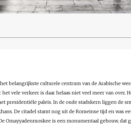
 het belangrijkste culturele centrum van de Arabische were
het vele verkeer is daar helaas niet veel meer van over. 
t presidentiële paleis. In de oude stadskern liggen de sma
ns. De citadel stamt nog uit de Romeinse tijd en was een
 De Omayyadenmoskee is een monumentaal gebouw, dat ge