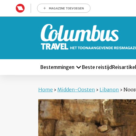
MAGAZINE TOEVOEGEN
Bestemmingen
Beste reistijd
Reisartike
Home
›
Midden-Oosten
›
Libanon
›
Noor