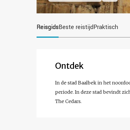
Reisgids
Beste reistijd
Praktisch
Ontdek
In de stad Baalbek in het noord
periode. In deze stad bevindt zi
The Cedars.