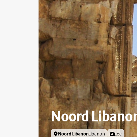
Noord Libano
Locatie
Noord Libanon
Libanon
Foto door
Lee