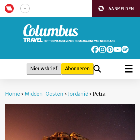
AANMELDEN
Nieuwsbrief
Abonneren
Home
›
Midden-Oosten
›
Jordanië
›
Petra