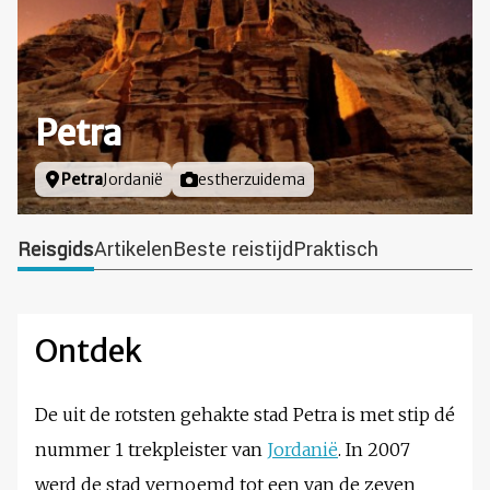
Petra
Locatie
Petra
Jordanië
Foto door
estherzuidema
Reisgids
Artikelen
Beste reistijd
Praktisch
Ontdek
De uit de rotsten gehakte stad Petra is met stip dé
nummer 1 trekpleister van
Jordanië
. In 2007
werd de stad vernoemd tot een van de zeven