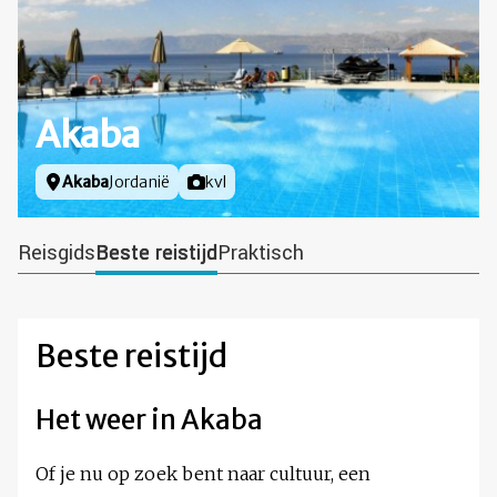
Akaba
Locatie
Akaba
Jordanië
Foto door
kvl
Reisgids
Beste reistijd
Praktisch
Beste reistijd
Het weer in Akaba
Of je nu op zoek bent naar cultuur, een