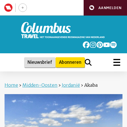
AANMELDEN
Nieuwsbrief
Abonneren
Home
›
Midden-Oosten
›
Jordanië
›
Akaba