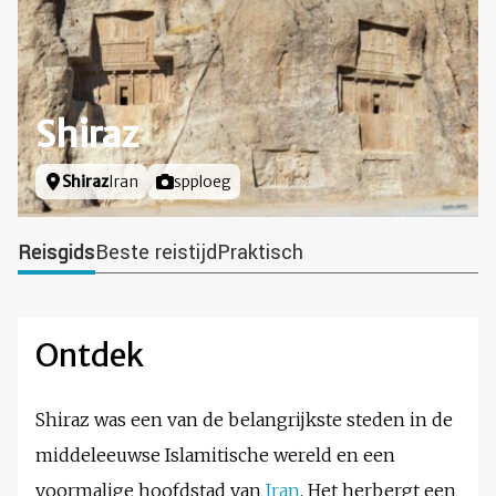
Shiraz
Locatie
Shiraz
Iran
Foto door
spploeg
Reisgids
Beste reistijd
Praktisch
Ontdek
Shiraz was een van de belangrijkste steden in de
middeleeuwse Islamitische wereld en een
voormalige hoofdstad van
Iran
. Het herbergt een