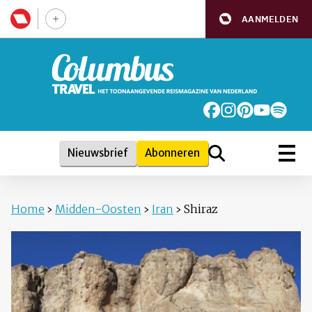
AANMELDEN
Nieuwsbrief
Abonneren
Home
›
Midden-Oosten
›
Iran
›
Shiraz