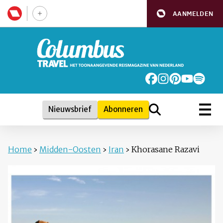
AANMELDEN
Nieuwsbrief
Abonneren
Home
›
Midden-Oosten
›
Iran
›
Khorasane Razavi