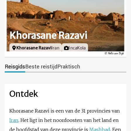
Khorasane Razavi
Locatie
Khorasane Razavi
Iran
Foto door
IncaKola
Reisgids
Beste reistijd
Praktisch
Ontdek
Khorasane Razavi is een van de 31 provincies van
Iran
. Het ligt in het noordoosten van het land en
de hoofdstad van deze provincie is
Mashhad
. Een