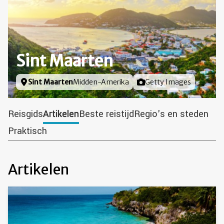
Sint Maarten
Locatie
Sint Maarten
Midden-Amerika
Foto door
Getty Images
Reisgids
Artikelen
Beste reistijd
Regio's en steden
Praktisch
Artikelen