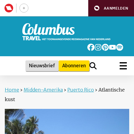
AANMELDEN
Nieuwsbrief
Abonneren
Home
›
Midden-Amerika
›
Puerto Rico
›
Atlantische
kust