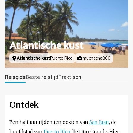
Atlantische kust
Locatie
Atlantische kust
Puerto Rico
Foto door
muchacha800
Reisgids
Beste reistijd
Praktisch
Ontdek
Een half uur rijden ten oosten van
San Juan
, de
hoofdstad van
Puerto Rico
, ligt Rio Grande. Hier