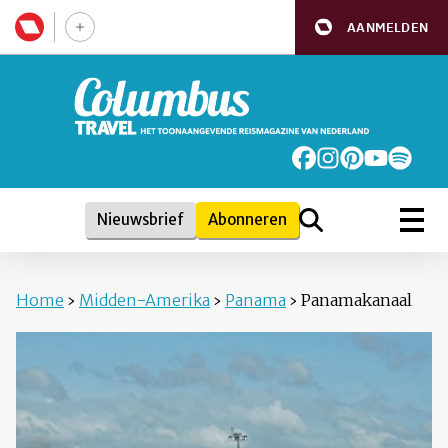
AANMELDEN
Nieuwsbrief
Abonneren
Home
›
Midden-Amerika
›
Panama
›
Panamakanaal