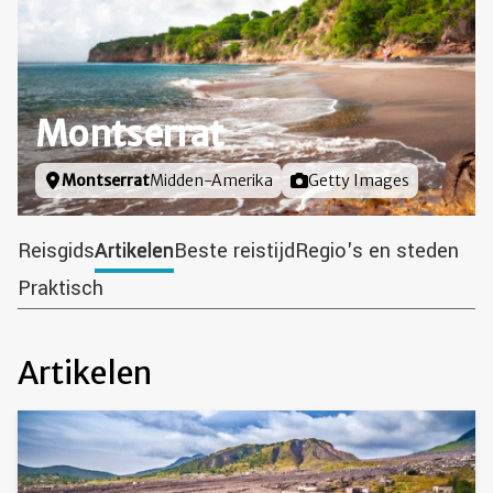
Montserrat
Locatie
Montserrat
Midden-Amerika
Foto door
Getty Images
Reisgids
Artikelen
Beste reistijd
Regio's en steden
Praktisch
Artikelen