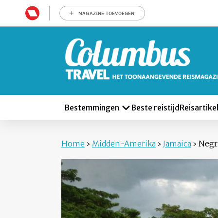
MAGAZINE TOEVOEGEN
Bestemmingen
Beste reistijd
Reisartike
Home
›
Midden-Amerika
›
Jamaica
›
Negr