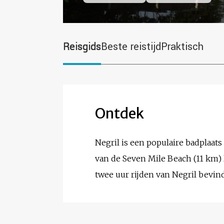
Reisgids
Beste reistijd
Praktisch
Ontdek
Negril is een populaire badplaat
van de Seven Mile Beach (11 km) 
twee uur rijden van Negril bevin