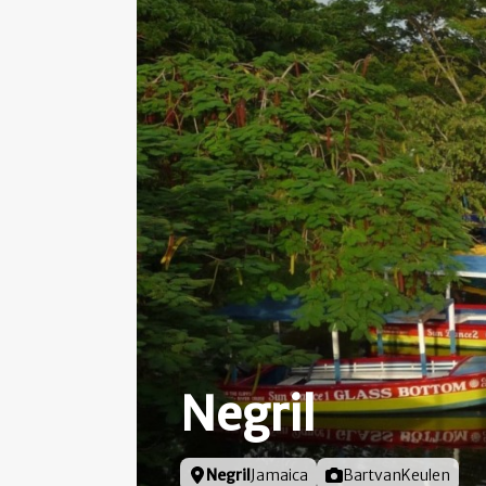
Negril
Locatie
Negril
Jamaica
Foto door
BartvanKeulen