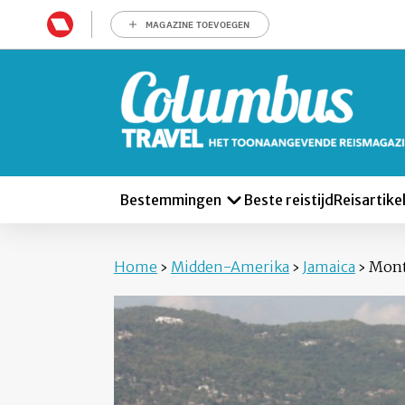
MAGAZINE TOEVOEGEN
Bestemmingen
Beste reistijd
Reisartike
Home
›
Midden-Amerika
›
Jamaica
›
Mont