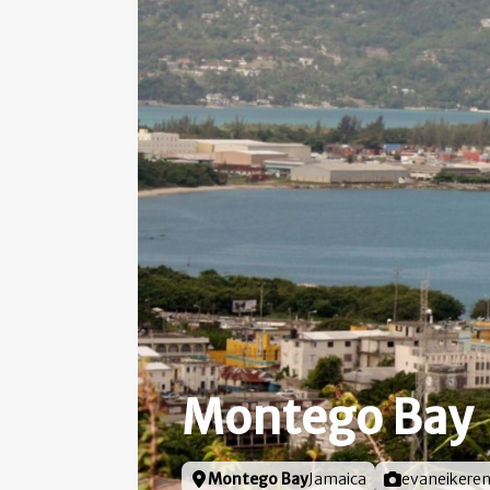
Montego Bay
Locatie
Montego Bay
Jamaica
Foto door
evaneikere