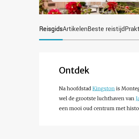
Reisgids
Artikelen
Beste reistijd
Prak
Ontdek
Na hoofdstad
Kingston
is Monteg
wel de grootste luchthaven van
J
een mooi oud centrum met histo