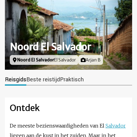
Noord El Salvador
Locatie
Noord El Salvador
El Salvador
Foto door
Arjan B
Reisgids
Beste reistijd
Praktisch
Ontdek
De meeste bezienswaardigheden van El
Salvador
liggen aan de kust in het zuiden. Maar in het