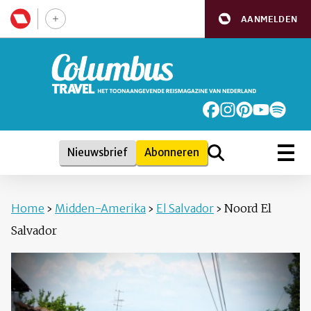
AANMELDEN
Nieuwsbrief
Abonneren
Home
›
Midden-Amerika
›
El Salvador
›
Noord El
Salvador