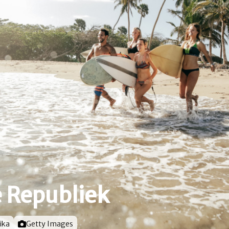
 Republiek
ika
Foto door
Getty Images