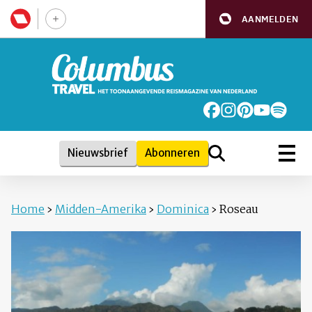
AANMELDEN
Nieuwsbrief
Abonneren
Home
›
Midden-Amerika
›
Dominica
›
Roseau