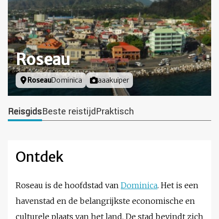
Roseau
Locatie
Roseau
Dominica
Foto door
aaakuiper
Reisgids
Beste reistijd
Praktisch
Ontdek
Roseau is de hoofdstad van
Dominica
. Het is een
havenstad en de belangrijkste economische en
culturele plaats van het land. De stad bevindt zich