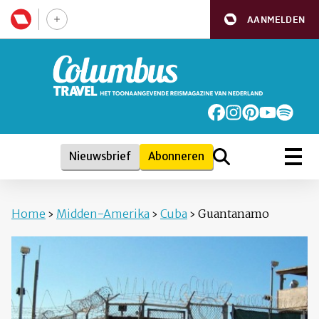
AANMELDEN
Nieuwsbrief
Abonneren
Home
›
Midden-Amerika
›
Cuba
›
Guantanamo