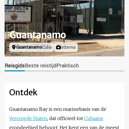
Guantanamo
Locatie
Guantanamo
Cuba
Foto door
ottema
Reisgids
Beste reistijd
Praktisch
Ontdek
Guantanamo Bay is een marinebasis van de
Verenigde Staten
, dat officieel tot
Cubaans
grondgebied behoort. Het kent een van de meest