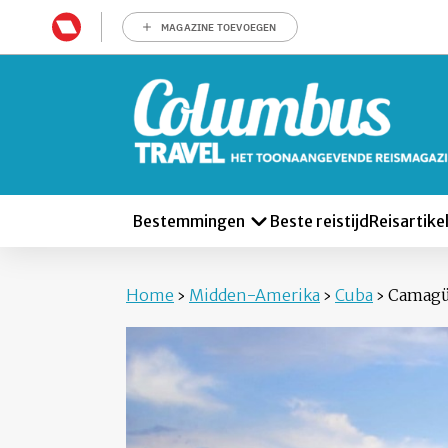
MAGAZINE TOEVOEGEN
Bestemmingen
Beste reistijd
Reisartike
Home
›
Midden-Amerika
›
Cuba
›
Camag