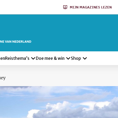
MIJN MAGAZINES LEZEN
len
Reisthema’s
Doe mee & win
Shop
üey