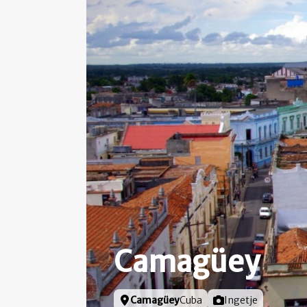
Camagüey
Locatie
Camagüey
Cuba
Foto door
Ingetje