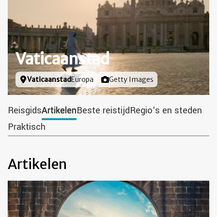
Vaticaanstad
Locatie
Vaticaanstad
Europa
Foto door
Getty Images
Reisgids
Artikelen
Beste reistijd
Regio's en steden
Praktisch
Artikelen