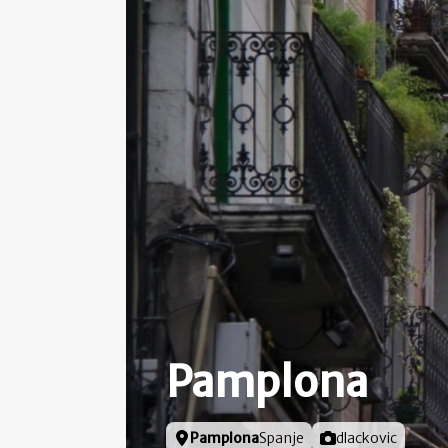
Pamplona
Locatie
Pamplona
Spanje
Foto door
dlackovic