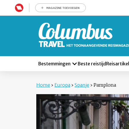
MAGAZINE TOEVOEGEN
Bestemmingen
Beste reistijd
Reisartike
Home
›
Europa
›
Spanje
›
Pamplona