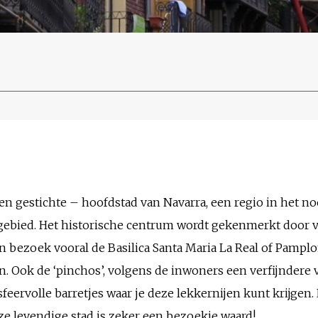
n gestichte – hoofdstad van Navarra, een regio in het n
ëngebied. Het historische centrum wordt gekenmerkt door 
 een bezoek vooral de Basilica Santa Maria La Real of Pampl
n. Ook de ‘pinchos’, volgens de inwoners een verfijndere v
eervolle barretjes waar je deze lekkernijen kunt krijgen. E
ze levendige stad is zeker een bezoekje waard!