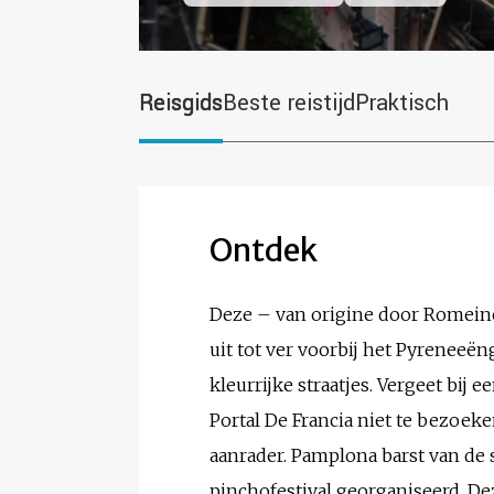
Reisgids
Beste reistijd
Praktisch
Ontdek
Deze – van origine door Romeine
uit tot ver voorbij het Pyrenee
kleurrijke straatjes. Vergeet bij
Portal De Francia niet te bezoeke
aanrader. Pamplona barst van de sf
pinchofestival georganiseerd. De