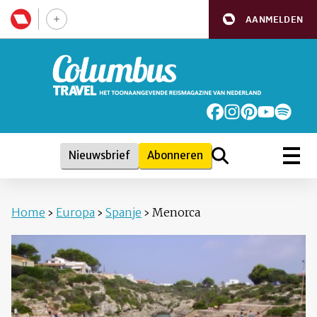
AANMELDEN
Nieuwsbrief
Abonneren
Home
›
Europa
›
Spanje
›
Menorca