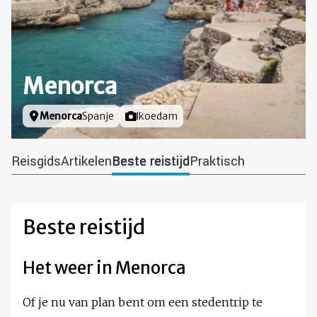
Menorca
Locatie
Menorca
Spanje
Foto door
lkoedam
Reisgids
Artikelen
Beste reistijd
Praktisch
Beste reistijd
Het weer in Menorca
Of je nu van plan bent om een stedentrip te