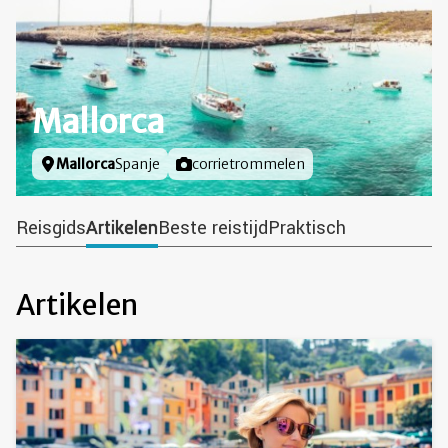
Mallorca
Locatie
Mallorca
Spanje
Foto door
corrietrommelen
Reisgids
Artikelen
Beste reistijd
Praktisch
Artikelen