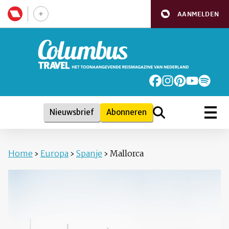
AANMELDEN
Nieuwsbrief
Abonneren
Home
›
Europa
›
Spanje
›
Mallorca