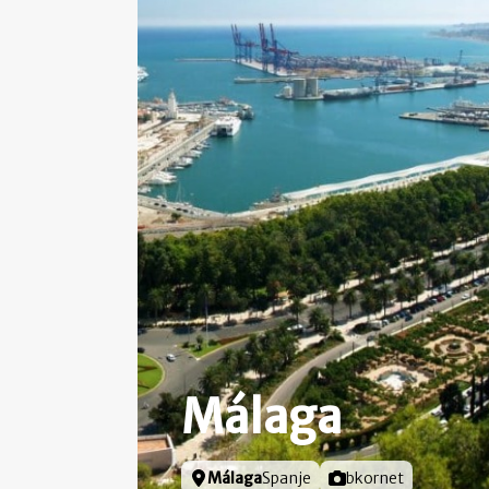
Málaga
Locatie
Málaga
Spanje
Foto door
bkornet