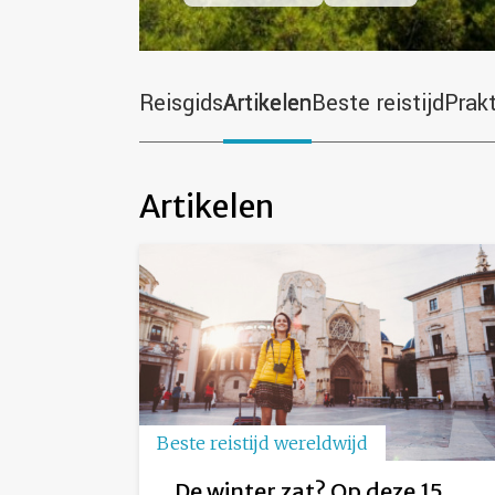
Reisgids
Artikelen
Beste reistijd
Prak
Artikelen
Beste reistijd wereldwijd
De winter zat? Op deze 15